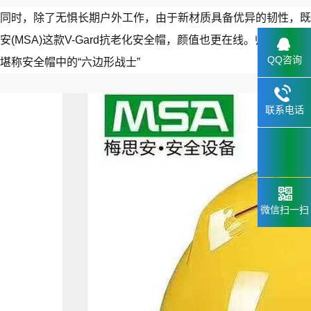
同时，除了无惧长期户外工作，由于新材质具备优异的韧性，既
安(MSA)这款V-Gard抗老化安全帽，颜值也更在线。归纳来
QQ咨询
堪称安全帽中的“六边形战士”
联系电话
133.2898
6659
微信扫一扫