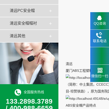
清远PC安全帽
清远安全帽帽衬
QQ咨询
清远其他
联系电话
133.2898
6659
清远
厦门ABS工程塑料安全帽 福
微信扫一扫
（简称：中土集团，CCEC
目-坦赞铁路），原为国务
全国服务热线
133.2898.3789
ABS安全帽产品特点
/ 400-988-6659