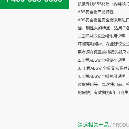
抗紫外线ABS材质（丙烯腈-
ABS安全帽产品特性
ABS安全帽型安全帽采用进
油，钢性大的特点，适用于
1.工程ABS安全帽作用说
坏帽壳和帽衬。在此建议安
用者须在佩戴前根据头部尺
2.工程ABS安全帽储存说
3. 工程ABS安全帽清洗
4.工程ABS安全帽禁用说
过度使用等。每次使用前，
的保护；有效期为5年（自
清远相关产品
/ PROD