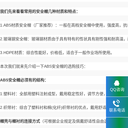
我们先来看看常用的安全帽几种材质和特点：
1.ABS材质安全帽（厂家推荐）：
一般在高档安全帽中使用，强度高，抗
2.玻璃钢安全帽：玻璃钢材质由于具有特有的性状具有
刚性强和耐高温，
3.HDPE材质：综合性能好，价格低，适合于一般作业场所使用。
本次我们就来先介绍一下ABS安全帽的选购技巧：
ABS安全帽必须有的结构：
QQ咨询
1.塑料衬：全部用塑料注射成型，戴用稳定性好，调节方便，但舒适性
2.织带衬：综合了塑料衬和棉(化纤)织带衬的优点，戴用舒适，稳定性
联系电话
133.2898
帽壳与帽衬的连接方式
（可根据企业规定及佩戴舒适性自由选择其中一
6659