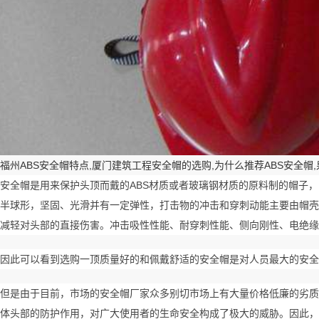
福州ABS安全帽特点,厦门建筑工程安全帽的选购,为什么推荐ABS安全帽
安全帽是用来保护头顶而戴的ABS材质或者玻璃钢材质的原料制的帽子
半球形，坚固、光滑并有一定弹性，打击物的冲击和穿刺动能主要由帽壳
减轻对头部的直接伤害。冲击吸性性能、耐穿刺性能、侧向刚性、电绝缘
因此可以看到选购一顶质量好的和佩戴舒适的安全帽是对人员最大的安全
但是由于目前，市场的安全帽厂家众多别切市场上有大量价格低廉的劣质
体头部的防护作用，对广大使用者的生命安全构成了极大的威胁。因此，