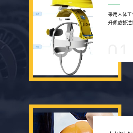
采用人体工
升佩戴舒适