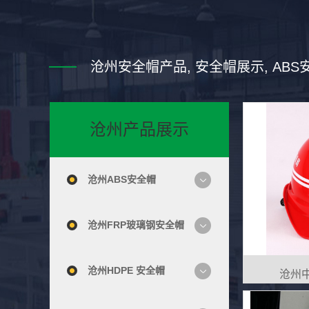
尖端复合材料技术
亚
沧州安全帽产品, 安全帽展示, ABS
优势
沧州产品展示
采用纳米级碳纤维增强复合材
基于
料，抗冲击性能达国标GB2811-
开发
2025的1.8倍，重量减轻25%，
3D
沧州ABS安全帽
大幅降低作业疲劳。
压力
舒适度
沧州FRP玻璃钢安全帽
沧州HDPE 安全帽
沧州