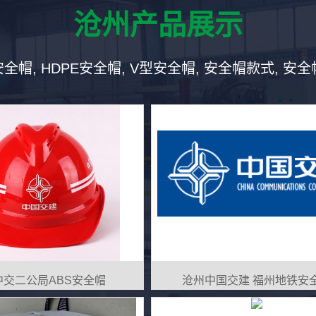
沧州产品展示
洲人群专属人体
数字化全生命
安全帽, HDPE安全帽, V型安全帽, 安全帽款式, 安
工学设计体系
服务体系
20万例亚洲人头型大数据，
"48小时极速换新+终身
动态压力分布算法，采用
案"模式，每顶安全帽配备
打印定制内衬，使头部接触
芯片，扫码即可获取历史
降低45%，连续佩戴8小时
据、检测报告及定制维护
评分达4.8/5.0。
客户留存率提升至92%。
中交二公局ABS安全帽
沧州中国交建 福州地铁安