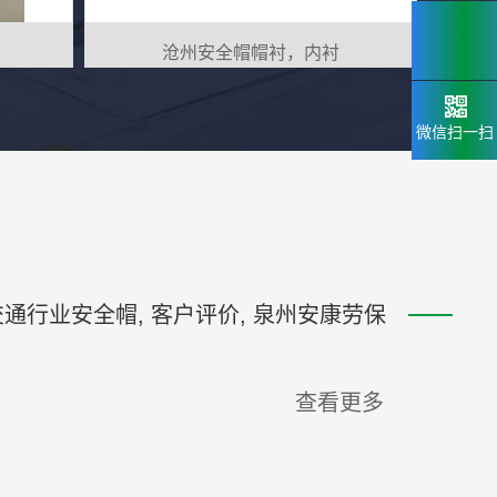
133.2898
6659
沧州安全帽帽衬，内衬
微信扫一扫
交通行业安全帽, 客户评价, 泉州安康劳保
查看更多