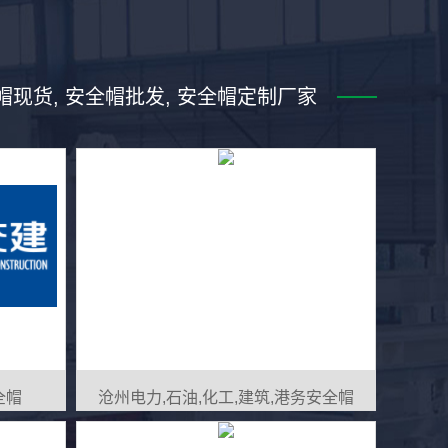
周期
绿色循环经济解决
全帽现货, 安全帽批发, 安全帽定制厂家
方案
健康档
采用可降解生物基树脂材料，提
NFC
供旧帽回收再生服务，碳足迹较
使用数
传统产品降低42%，符合欧盟
方案，
2025可持续 PPE 新规
全帽
沧州电力,石油,化工,建筑,港务安全帽